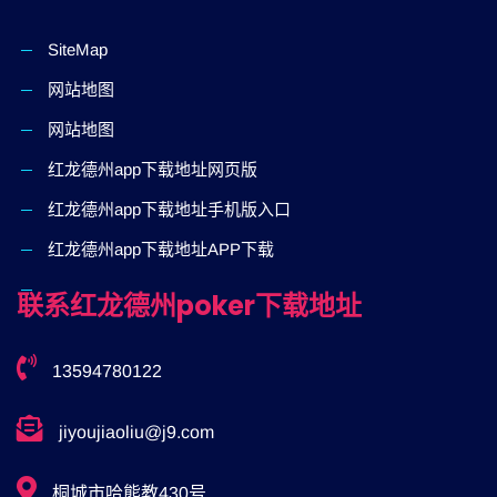
SiteMap
网站地图
网站地图
红龙德州app下载地址网页版
红龙德州app下载地址手机版入口
红龙德州app下载地址APP下载
联系红龙德州poker下载地址
13594780122
jiyoujiaoliu@j9.com
桐城市哈熊教430号