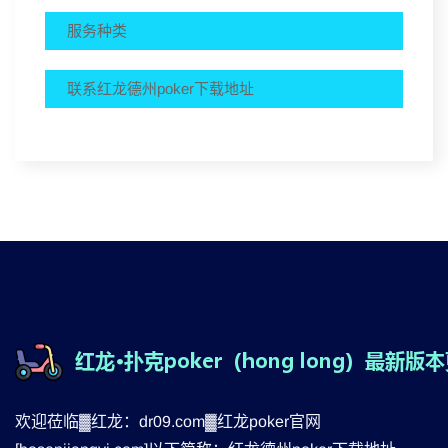
服务种类
联系红龙德州poker下载地址
欢迎莅临▓红龙：dr09.com▓红龙poker官网