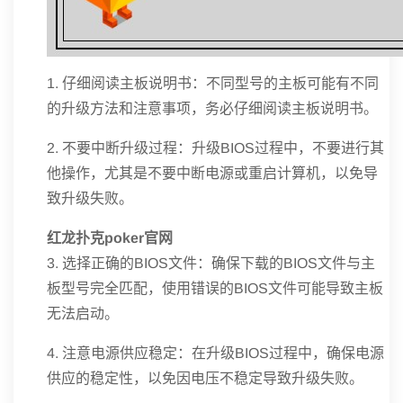
1. 仔细阅读主板说明书：不同型号的主板可能有不同
的升级方法和注意事项，务必仔细阅读主板说明书。
2. 不要中断升级过程：升级BIOS过程中，不要进行其
他操作，尤其是不要中断电源或重启计算机，以免导
致升级失败。
红龙扑克poker官网
3. 选择正确的BIOS文件：确保下载的BIOS文件与主
板型号完全匹配，使用错误的BIOS文件可能导致主板
无法启动。
4. 注意电源供应稳定：在升级BIOS过程中，确保电源
供应的稳定性，以免因电压不稳定导致升级失败。