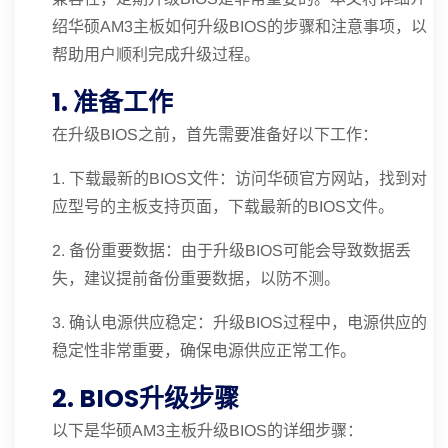
绍华硕AM3主板如何升级BIOS的步骤和注意事项，以
帮助用户顺利完成升级过程。
1. 准备工作
在升级BIOS之前，首先需要准备好以下工作：
1. 下载最新的BIOS文件：访问华硕官方网站，找到对
应型号的主板支持页面，下载最新的BIOS文件。
2. 备份重要数据：由于升级BIOS可能会导致数据丢
失，建议提前备份重要数据，以防不测。
3. 确认电源供应稳定：升级BIOS过程中，电源供应的
稳定性非常重要，确保电源供应正常工作。
2. BIOS升级步骤
以下是华硕AM3主板升级BIOS的详细步骤：