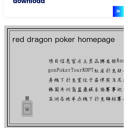
download