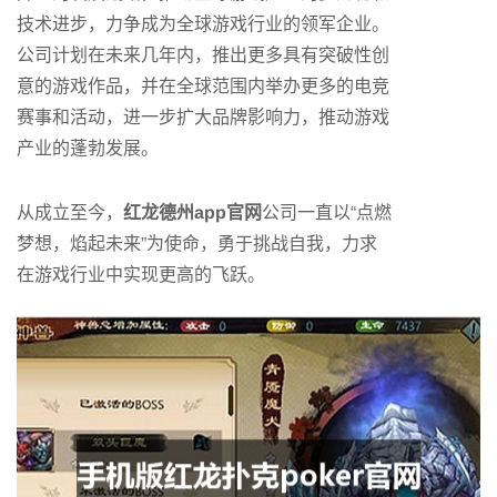
技术进步，力争成为全球游戏行业的领军企业。
公司计划在未来几年内，推出更多具有突破性创
意的游戏作品，并在全球范围内举办更多的电竞
赛事和活动，进一步扩大品牌影响力，推动游戏
产业的蓬勃发展。
从成立至今，
红龙德州app官网
公司一直以“点燃
梦想，焰起未来”为使命，勇于挑战自我，力求
在游戏行业中实现更高的飞跃。