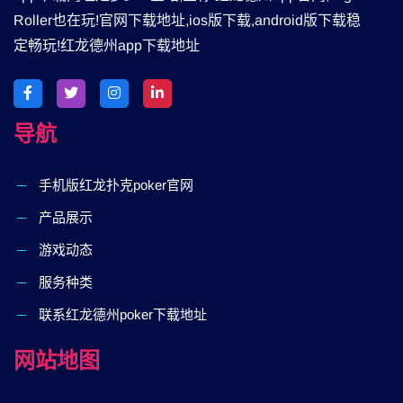
Roller也在玩!官网下载地址,ios版下载,android版下载稳
定畅玩!红龙德州app下载地址
导航
手机版红龙扑克poker官网
产品展示
游戏动态
服务种类
联系红龙德州poker下载地址
网站地图