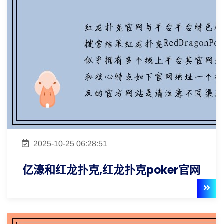
2025-10-25 06:28:51
亿濠和红龙扑克,红龙扑克poker官网