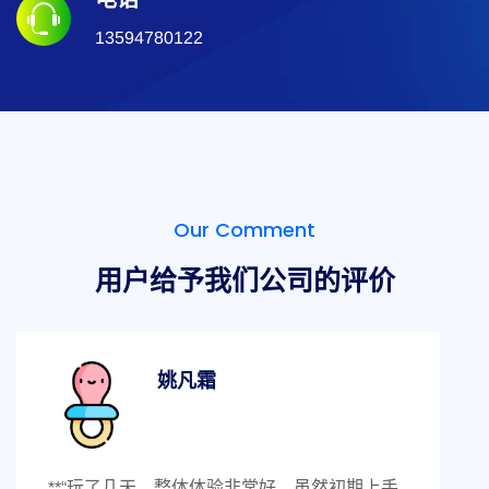
13594780122
Our Comment
用户给予我们公司的评价
莘晏然
玩了一段时间后感觉有点重复，虽然画面很