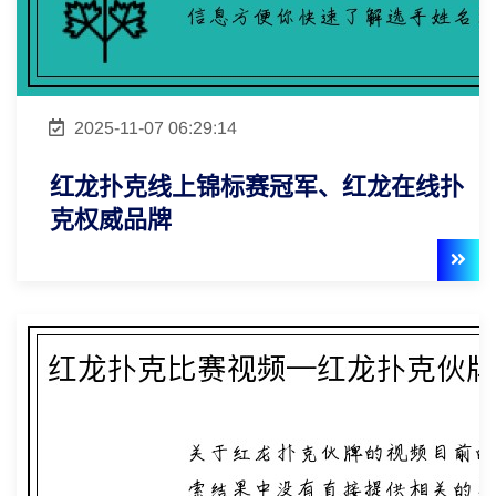
2025-11-07 06:29:14
红龙扑克线上锦标赛冠军、红龙在线扑
克权威品牌