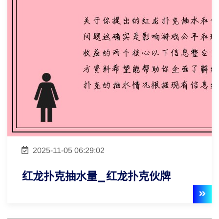
2025-11-05 06:29:02
红龙扑克抽水量_红龙扑克伙牌