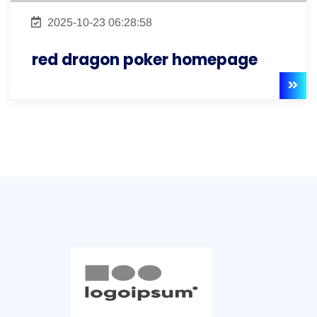
2025-10-23 06:28:58
red dragon poker homepage