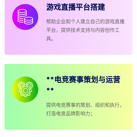
游戏直播平台搭建
帮助企业和个人建立自己的游戏直播
平台，提供技术支持与内容创作工
具。
**电竞赛事策划与运营
**
提供电竞赛事的策划、组织和执行，
打造电竞品牌影响力；