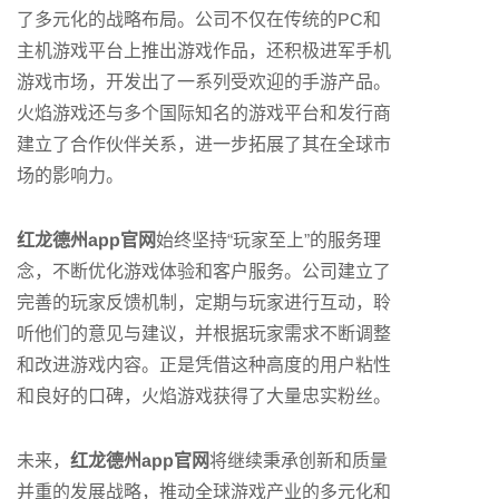
了多元化的战略布局。公司不仅在传统的PC和
主机游戏平台上推出游戏作品，还积极进军手机
游戏市场，开发出了一系列受欢迎的手游产品。
火焰游戏还与多个国际知名的游戏平台和发行商
建立了合作伙伴关系，进一步拓展了其在全球市
场的影响力。
红龙德州app官网
始终坚持“玩家至上”的服务理
念，不断优化游戏体验和客户服务。公司建立了
完善的玩家反馈机制，定期与玩家进行互动，聆
听他们的意见与建议，并根据玩家需求不断调整
和改进游戏内容。正是凭借这种高度的用户粘性
和良好的口碑，火焰游戏获得了大量忠实粉丝。
未来，
红龙德州app官网
将继续秉承创新和质量
并重的发展战略，推动全球游戏产业的多元化和