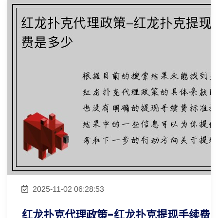
2025-11-02 06:28:53
红龙扑克代理政策-红龙扑克提现手续费