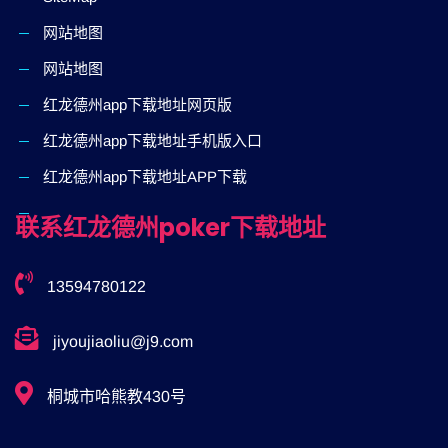
网站地图
网站地图
红龙德州app下载地址网页版
红龙德州app下载地址手机版入口
红龙德州app下载地址APP下载
联系红龙德州poker下载地址
13594780122
jiyoujiaoliu@j9.com
桐城市哈熊教430号