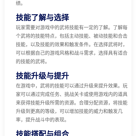
绩。
技能了解与选择
玩家需要对游戏中的武将技能有一定的了解。了解每
个武将的技能特点，包括主动技能、被动技能和合击
技能，以及技能的效果和触发条件。在选择武将时，
可以根据自己的游戏风格和战斗需求，选择具有适合
的技能的武将。
技能升级与提升
在游戏中，武将的技能可以通过升级来提升效果。玩
家可以通过完成任务、挑战关卡或使用游戏内的道具
来获得技能升级所需的资源。合理分配资源，将技能
升级到更高的等级，可以增加技能的威力和触发几
率，提升战斗中的表现。
技能搭配与组合