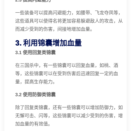
一些装备可以提高闪避能力，如腰带、飞龙夺凤等，
这些道具可以使得名将更加容易躲避敌人的攻击，从
而减少受到的伤害，间接地增加血量。
3. 利用锦囊增加血量
3.1 使用回复类锦囊
在三国杀中，有一些锦囊可以回复血量，如桃、酒
等，这些锦囊可以在受到伤害后迅速回复一定的血
量，提高生存能力。
3.2 使用防御类锦囊
除了回复类锦囊，还有一些锦囊可以增加防御力，如
无懈可击、闪等，这些锦囊可以减少受到的伤害，增
加血量的有效值。