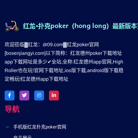
欢迎莅临▓红龙：dr09.com▓红龙poker官网
[bosenjiangyi.com]以下简称：红龙德州poker下载地址
app下载网址是多少✔全站,全称:红龙德州app官网,High
Roller也在玩!官网下载地址,ios版下载,android版下载稳
定畅玩!红龙德州app下载地址
导航
手机版红龙扑克poker官网
产品展示