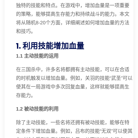
独特的技能和特点。在游戏中，增加血量是一项重要
的策略，能够提高生存能力和持续战斗的能力。本文
将从随机8-20个方面，详细阐述如何增加血量的方法
和技巧。
1. 利用技能增加血量
1.1 主动技能的运用
在三国杀中，许多名将都拥有主动技能，可以在合适
的时机触发以增加血量。例如，关羽的技能“武圣”可以
使其在一局游戏中多次回复血量，这样就能够提高生
存能力。
1.2 被动技能的利用
除了主动技能，一些名将还拥有被动技能，能够在特
定条件下增加血量。例如，吕布的技能“无双”可以使其