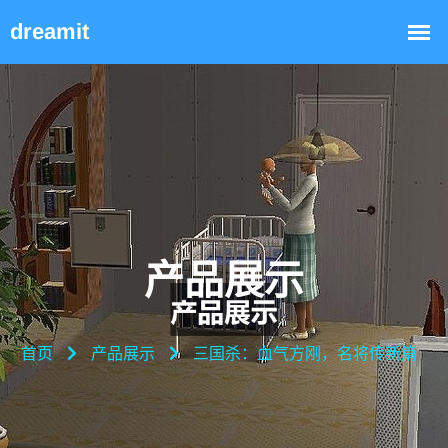
产品展示
首页
产品展示
三国杀：血气方刚，名将传新篇