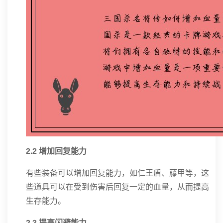
2.2 增加回复能力
有些装备可以增加回复能力，如仁王盾、藤甲等，这
些道具可以在受到伤害后回复一定的血量，从而提高
生存能力。
2.3 提高闪避能力