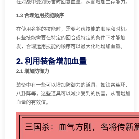
在对战中受到伤害时回复血量，从而增加生存能力。
1.3 合理运用技能顺序
在使用名将的技能时，需要考虑技能的顺序和时机。
有些技能需要在特定的回合或特定的条件下才能触
发，合理运用技能的顺序可以最大化地增加血量。
2. 利用装备增加血量
2.1 增加防御力
装备中有一些可以增加防御力的道具，如铁索连环、
八卦阵等，这些道具可以减少受到的伤害，从而增加
血量的有效值。